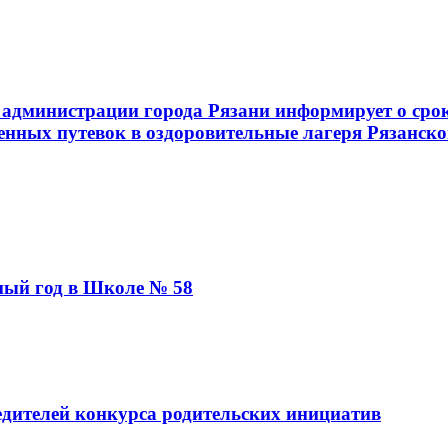
администрации города Рязани информирует о срок
енных путевок в оздоровительные лагеря Рязанско
бный год в Школе № 58
дителей конкурса родительских инициатив