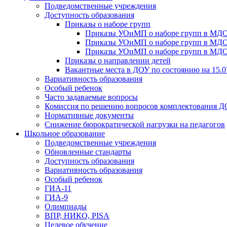
Подведомственные учреждения
Доступность образования
Приказы о наборе групп
Приказы УОиМП о наборе групп в МДОУ
Приказы УОиМП о наборе групп в МДОУ
Приказы УОиМП о наборе групп в МДОУ
Приказы о направлении детей
Вакантные места в ДОУ по состоянию на 15.0
Вариативность образования
Особый ребенок
Часто задаваемые вопросы
Комиссия по решению вопросов комплектования 
Нормативные документы
Снижение бюрократической нагрузки на педагогов
Школьное образование
Подведомственные учреждения
Обновленные стандарты
Доступность образования
Вариативность образования
Особый ребенок
ГИА-11
ГИА-9
Олимпиады
ВПР, НИКО, PISA
Целевое обучение