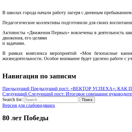
В школах города начали работу лагеря с дневным пребыванием.
Педагогические коллективы подготовили для своих воспитан
Активисты «Движения Первых» вовлечены в деятельность шко
движения, его целями
и задачами.
В рамках комплекса мероприятий «Мои безопасные каник
жизнедеятельности. Особое внимание будет уделено работе с 
Навигация по записям
Предыдущий
Предыдущий пост:
«ВЕКТОР УСПЕХА»: КАК 
Следующий
Следующий пост:
Итоговое совещание руководит
Search for:
Поиск
Версия для слабовидящих
80 лет Победы