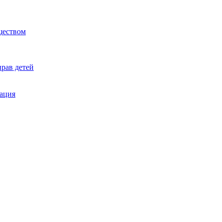
ществом
рав детей
ация