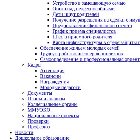
Устройство в замещающую семью
Опека над недееспособными
Дети ищут родителей
Получение разрешения на сделки с иму
Предоставление финансового отчета
График приема специалистов
Школа приемного родителя
Карта инфраструктуры в сфере защиты п
Обеспечение жильем молодых семей
Трудоустройство несовершеннолетних
Самоопределение и профессиональная ориент
Кадры
Аттестация
Вакансии
Награждения
Молодые педагоги
Документы
Планы и анализы
Коллегиальные органы
ММУОКО
Национальные проекты
Проверки
Профсоюз
Новости
Дошкольное образование