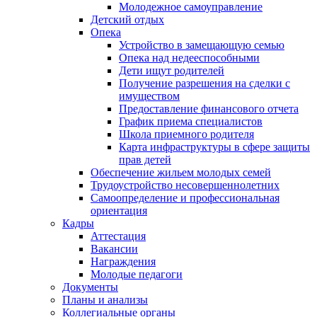
Молодежное самоуправление
Детский отдых
Опека
Устройство в замещающую семью
Опека над недееспособными
Дети ищут родителей
Получение разрешения на сделки с
имуществом
Предоставление финансового отчета
График приема специалистов
Школа приемного родителя
Карта инфраструктуры в сфере защиты
прав детей
Обеспечение жильем молодых семей
Трудоустройство несовершеннолетних
Самоопределение и профессиональная
ориентация
Кадры
Аттестация
Вакансии
Награждения
Молодые педагоги
Документы
Планы и анализы
Коллегиальные органы