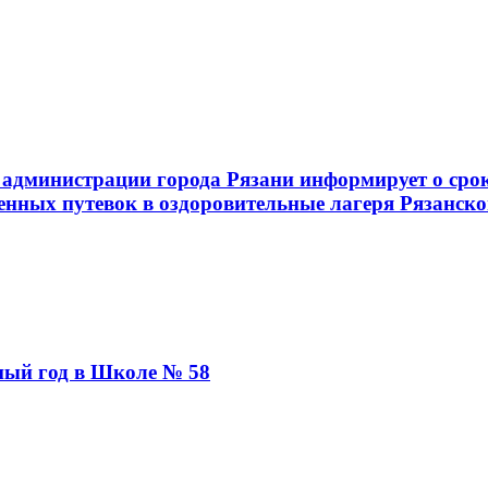
администрации города Рязани информирует о срок
енных путевок в оздоровительные лагеря Рязанско
бный год в Школе № 58