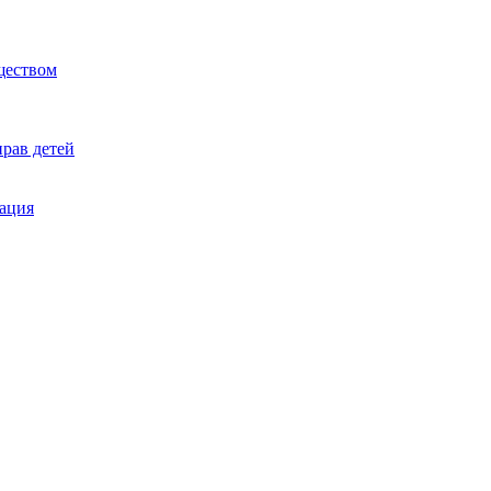
ществом
рав детей
ация