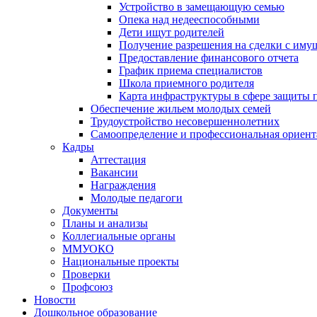
Устройство в замещающую семью
Опека над недееспособными
Дети ищут родителей
Получение разрешения на сделки с иму
Предоставление финансового отчета
График приема специалистов
Школа приемного родителя
Карта инфраструктуры в сфере защиты п
Обеспечение жильем молодых семей
Трудоустройство несовершеннолетних
Самоопределение и профессиональная ориент
Кадры
Аттестация
Вакансии
Награждения
Молодые педагоги
Документы
Планы и анализы
Коллегиальные органы
ММУОКО
Национальные проекты
Проверки
Профсоюз
Новости
Дошкольное образование