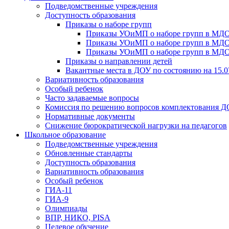
Подведомственные учреждения
Доступность образования
Приказы о наборе групп
Приказы УОиМП о наборе групп в МДОУ
Приказы УОиМП о наборе групп в МДОУ
Приказы УОиМП о наборе групп в МДОУ
Приказы о направлении детей
Вакантные места в ДОУ по состоянию на 15.0
Вариативность образования
Особый ребенок
Часто задаваемые вопросы
Комиссия по решению вопросов комплектования 
Нормативные документы
Снижение бюрократической нагрузки на педагогов
Школьное образование
Подведомственные учреждения
Обновленные стандарты
Доступность образования
Вариативность образования
Особый ребенок
ГИА-11
ГИА-9
Олимпиады
ВПР, НИКО, PISA
Целевое обучение