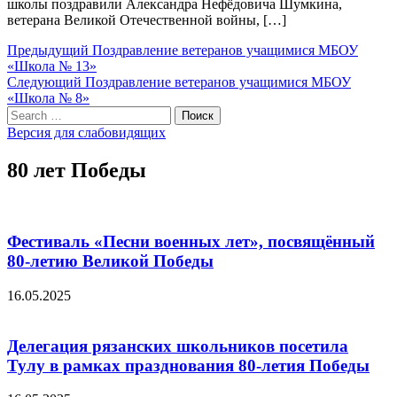
школы поздравили Александра Нефёдовича Шумкина,
ветерана Великой Отечественной войны, […]
Навигация
Предыдущий
Предыдущий
Поздравление ветеранов учащимися МБОУ
пост:
«Школа № 13»
по
Следующий
Следующий
Поздравление ветеранов учащимися МБОУ
записям
пост:
«Школа № 8»
Search
Поиск
for:
Версия для слабовидящих
80 лет Победы
Фестиваль «Песни военных лет», посвящённый
80-летию Великой Победы
16.05.2025
Делегация рязанских школьников посетила
Тулу в рамках празднования 80-летия Победы