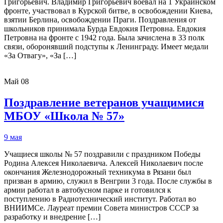
Григорьевич. Владимир Григорьевич воевал на 1 Украинском
фронте, участвовал в Курской битве, в освобождении Киева,
взятии Берлина, освобождении Праги. Поздравления от
школьников принимала Бурда Евдокия Петровна. Евдокия
Петровна на фронте с 1942 года. Была зачислена в 33 полк
связи, оборонявший подступы к Ленинграду. Имеет медали
«За Отвагу», «За […]
Май
08
Поздравление ветеранов учащимися
МБОУ «Школа № 57»
9 мая
Учащиеся школы № 57 поздравили с праздником Победы
Родина Алексея Николаевича. Алексей Николаевич после
окончания Железнодорожный техникума в Рязани был
призван в армию, служил в Венгрии 3 года. После службы в
армии работал в автобусном парке и готовился к
поступлению в Радиотехнический институт. Работал во
ВНИИМСе. Лауреат премии Совета министров СССР за
разработку и внедрение […]