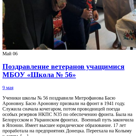
Май
06
Поздравление ветеранов учащимися
МБОУ «Школа № 56»
9 мая
Ученики школы № 56 поздравили Митрофанова Басю
Ароновну. Басю Ароновну призвали на фронт в 1941 году.
Служила сначала кочегаром, потом проводницей поезда
особых резервов НКПС N35 по обеспечению фронта. Была на
Белорусском и Украинском фронтах. Военный путь закончила
в Японии. Имеет высшее юридическое образование. 17 лет
проработала на предприятиях Донецка. Переехала на Колыму