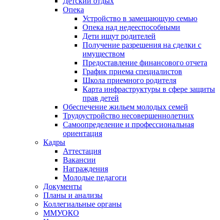
Детский отдых
Опека
Устройство в замещающую семью
Опека над недееспособными
Дети ищут родителей
Получение разрешения на сделки с
имуществом
Предоставление финансового отчета
График приема специалистов
Школа приемного родителя
Карта инфраструктуры в сфере защиты
прав детей
Обеспечение жильем молодых семей
Трудоустройство несовершеннолетних
Самоопределение и профессиональная
ориентация
Кадры
Аттестация
Вакансии
Награждения
Молодые педагоги
Документы
Планы и анализы
Коллегиальные органы
ММУОКО