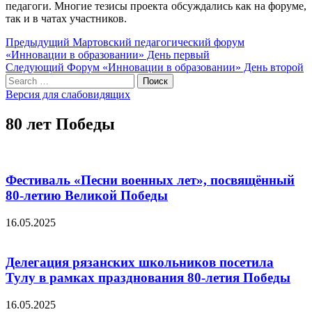
педагоги. Многие тезисы проекта обсуждались как на форуме,
так и в чатах участников.
Навигация
Предыдущий
Предыдущий
Мартовский педагогический форум
пост:
«Инновации в образовании» День первый
по
Следующий
Следующий
Форум «Инновации в образовании» День второй
записям
Search
пост:
Поиск
for:
Версия для слабовидящих
80 лет Победы
Фестиваль «Песни военных лет», посвящённый
80-летию Великой Победы
16.05.2025
Делегация рязанских школьников посетила
Тулу в рамках празднования 80-летия Победы
16.05.2025