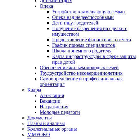
Детский отдых
Опека
Устройство в замещающую семью
Опека над недееспособными
Дети ищут родителей
Получение разрешения на сделки с
имуществом
Предоставление финансового отчета
График приема специалистов
Школа приемного родителя
Карта инфраструктуры в сфере защиты
прав детей
Обеспечение жильем молодых семей
Трудоустройство несовершеннолетних
Самоопределение и профессиональная
ориентация
Кадры
Аттестация
Вакансии
Награждения
Молодые педагоги
Документы
Планы и анализы
Коллегиальные органы
ММУОКО