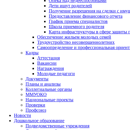
Опека над недееспособными
Дети ищут родителей
Получение разрешения на сделки с иму
Предоставление финансового отчета
График приема специалистов
Школа приемного родителя
Карта инфраструктуры в сфере защиты п
Обеспечение жильем молодых семей
Трудоустройство несовершеннолетних
Самоопределение и профессиональная ориент
Кадры
Аттестация
Вакансии
Награждения
Молодые педагоги
Документы
Планы и анализы
Коллегиальные органы
ММУОКО
Национальные проекты
Проверки
Профсоюз
Новости
Дошкольное образование
Подведомственные учреждения