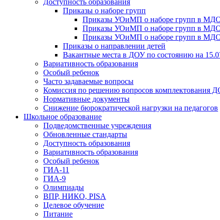
Доступность образования
Приказы о наборе групп
Приказы УОиМП о наборе групп в МДОУ
Приказы УОиМП о наборе групп в МДОУ
Приказы УОиМП о наборе групп в МДОУ
Приказы о направлении детей
Вакантные места в ДОУ по состоянию на 15.0
Вариативность образования
Особый ребенок
Часто задаваемые вопросы
Комиссия по решению вопросов комплектования 
Нормативные документы
Снижение бюрократической нагрузки на педагогов
Школьное образование
Подведомственные учреждения
Обновленные стандарты
Доступность образования
Вариативность образования
Особый ребенок
ГИА-11
ГИА-9
Олимпиады
ВПР, НИКО, PISA
Целевое обучение
Питание