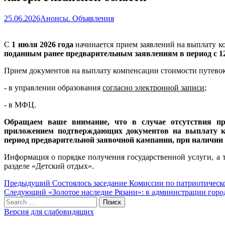
25.06.2026
Анонсы. Объявления
С
1 июля 2026
года
начинается прием заявлений на выплату ко
поданным ранее предварительным заявлениям в период с 12 
Прием документов на выплату компенсации стоимости путевок
- в управлении образования
согласно электронной записи
;
- в МФЦ.
Обращаем ваше внимание, что в случае отсутствия пре
приложением подтверждающих документов на выплату ко
период предварительной заявочной кампании, при наличии с
Информация о порядке получения государственной услуги, а
разделе «Детский отдых».
Навигация
Предыдущий
Предыдущий
Состоялось заседание Комиссии по патриотическ
Следующий
пост:
Следующий
«Золотое наследие Рязани»: в администрации гор
по
Search
пост:
Поиск
записям
for:
Версия для слабовидящих