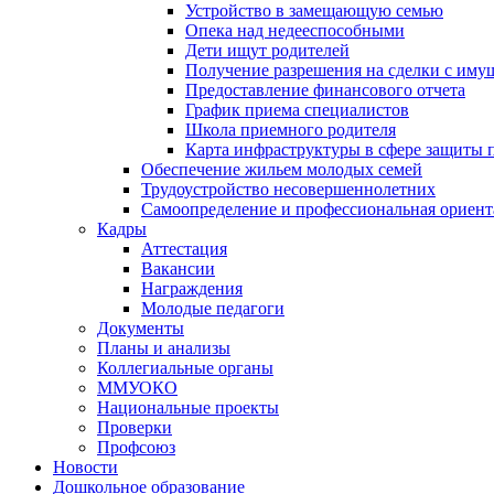
Устройство в замещающую семью
Опека над недееспособными
Дети ищут родителей
Получение разрешения на сделки с иму
Предоставление финансового отчета
График приема специалистов
Школа приемного родителя
Карта инфраструктуры в сфере защиты п
Обеспечение жильем молодых семей
Трудоустройство несовершеннолетних
Самоопределение и профессиональная ориент
Кадры
Аттестация
Вакансии
Награждения
Молодые педагоги
Документы
Планы и анализы
Коллегиальные органы
ММУОКО
Национальные проекты
Проверки
Профсоюз
Новости
Дошкольное образование