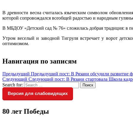
В древности весна считалась языческим символом обновления
которой сопровождался всеобщей радостью и народным гулянь
В МБДОУ «Детский сад № 76» сложилась добрая традиция: в п
Утром веселый и заводной Тигруля встречает у ворот детско
оптимизмом.
Навигация по записям
Предыдущий
Предыдущий пост:
В Рязани обсудили развитие ф
Следующий
Следующий пост:
В Рязани стартовала Школа кадр
Search for:
Поиск
Версия для слабовидящих
80 лет Победы