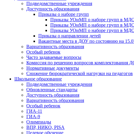
Подведомственные учреждения
Доступность образования
Приказы о наборе групп
Приказы УОиМП о наборе групп в МДОУ
Приказы УОиМП о наборе групп в МДОУ
Приказы УОиМП о наборе групп в МДОУ
Приказы о направлении детей
Вакантные места в ДОУ по состоянию на 15.0
Вариативность образования
Особый ребенок
Часто задаваемые вопросы
Комиссия по решению вопросов комплектования 
Нормативные документы
Снижение бюрократической нагрузки на педагогов
Школьное образование
Подведомственные учреждения
Обновленные стандарты
Доступность образования
Вариативность образования
Особый ребенок
ГИА-11
ГИА-9
Олимпиады
ВПР, НИКО, PISA
Целевое обучение