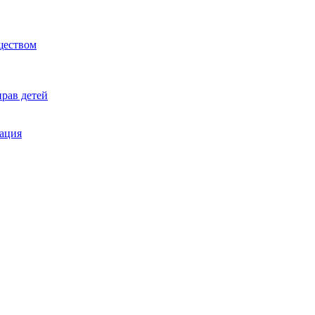
ществом
рав детей
ация