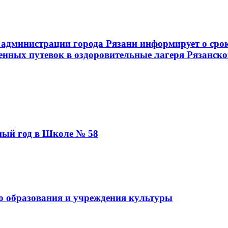
администрации города Рязани информирует о срок
енных путевок в оздоровительные лагеря Рязанско
бный год в Школе № 58
о образования и учреждения культуры