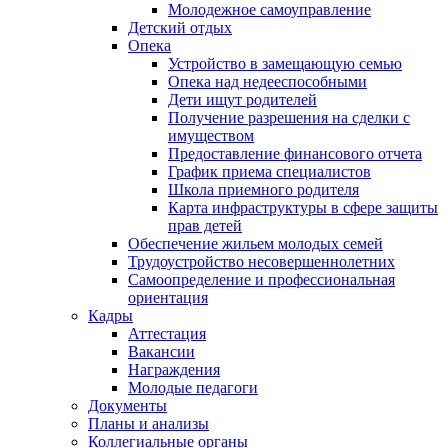
Молодежное самоуправление
Детский отдых
Опека
Устройство в замещающую семью
Опека над недееспособными
Дети ищут родителей
Получение разрешения на сделки с
имуществом
Предоставление финансового отчета
График приема специалистов
Школа приемного родителя
Карта инфраструктуры в сфере защиты
прав детей
Обеспечение жильем молодых семей
Трудоустройство несовершеннолетних
Самоопределение и профессиональная
ориентация
Кадры
Аттестация
Вакансии
Награждения
Молодые педагоги
Документы
Планы и анализы
Коллегиальные органы