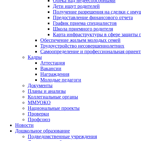
Опека над недееспособными
Дети ищут родителей
Получение разрешения на сделки с иму
Предоставление финансового отчета
График приема специалистов
Школа приемного родителя
Карта инфраструктуры в сфере защиты п
Обеспечение жильем молодых семей
Трудоустройство несовершеннолетних
Самоопределение и профессиональная ориент
Кадры
Аттестация
Вакансии
Награждения
Молодые педагоги
Документы
Планы и анализы
Коллегиальные органы
ММУОКО
Национальные проекты
Проверки
Профсоюз
Новости
Дошкольное образование
Подведомственные учреждения