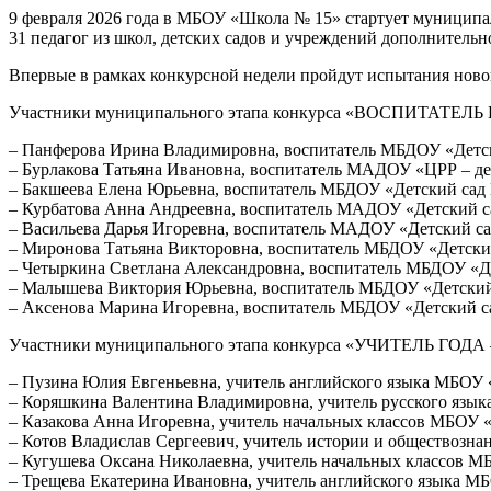
9 февраля 2026 года в МБОУ «Школа № 15» стартует муниципал
31 педагог из школ, детских садов и учреждений дополнительн
Впервые в рамках конкурсной недели пройдут испытания ново
Участники муниципального этапа конкурса «ВОСПИТАТЕЛЬ 
– Панферова Ирина Владимировна, воспитатель МБДОУ «Детск
– Бурлакова Татьяна Ивановна, воспитатель МАДОУ «ЦРР – де
– Бакшеева Елена Юрьевна, воспитатель МБДОУ «Детский сад 
– Курбатова Анна Андреевна, воспитатель МАДОУ «Детский с
– Васильева Дарья Игоревна, воспитатель МАДОУ «Детский са
– Миронова Татьяна Викторовна, воспитатель МБДОУ «Детски
– Четыркина Светлана Александровна, воспитатель МБДОУ «Д
– Малышева Виктория Юрьевна, воспитатель МБДОУ «Детский
– Аксенова Марина Игоревна, воспитатель МБДОУ «Детский с
Участники муниципального этапа конкурса «УЧИТЕЛЬ ГОДА –
– Пузина Юлия Евгеньевна, учитель английского языка МБОУ
– Коряшкина Валентина Владимировна, учитель русского язы
– Казакова Анна Игоревна, учитель начальных классов МБОУ 
– Котов Владислав Сергеевич, учитель истории и обществозн
– Кугушева Оксана Николаевна, учитель начальных классов 
– Трещева Екатерина Ивановна, учитель английского языка М