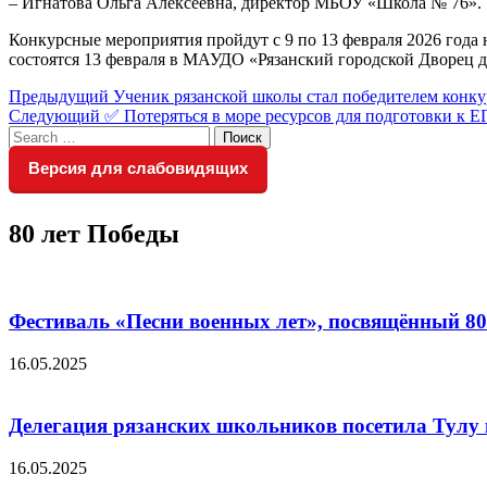
– Игнатова Ольга Алексеевна, директор МБОУ «Школа № 76».
Конкурсные мероприятия пройдут с 9 по 13 февраля 2026 года 
состоятся 13 февраля в МАУДО «Рязанский городской Дворец д
Навигация
Предыдущий
Предыдущий
Ученик рязанской школы стал победителем конку
Следующий
пост:
Следующий
✅ Потеряться в море ресурсов для подготовки к Е
по
Search
пост:
Поиск
записям
for:
Версия для слабовидящих
80 лет Победы
Фестиваль «Песни военных лет», посвящённый 8
16.05.2025
Делегация рязанских школьников посетила Тулу 
16.05.2025