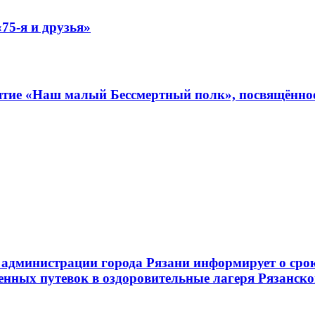
75-я и друзья»
иятие «Наш малый Бессмертный полк», посвящённо
администрации города Рязани информирует о срок
енных путевок в оздоровительные лагеря Рязанско