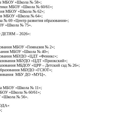
уры МБОУ «Школа № 58»;
атики МБОУ «Школа № 60/61»;
ания МБОУ «Школа № 62»;
сов МБОУ «Школа № 64»;
 № 69 «Центр развития образования»;
БОУ «Школа № 75».
 ДЕТЯМ – 2026»:
азования МБОУ «Гимназия № 2»;
ования МБОУ «Школа № 40»;
азования МБУДО «ЦДТ «Феникс»;
бразования МБУДО «ЦДТ «Приокский»;
разования МБДОУ «ЦРР – Детский сад № 26»;
о образования МБУДО «ГСЮТ»;
бразования МБУ ДО «МУЦ».
тва МБОУ «Школа № 11»;
МБОУ «Школа № 60/61»;
У «Школа № 56».
ГОДА»
»;