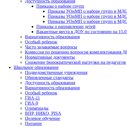
Доступность образования
Приказы о наборе групп
Приказы УОиМП о наборе групп в МДОУ
Приказы УОиМП о наборе групп в МДОУ
Приказы УОиМП о наборе групп в МДОУ
Приказы о направлении детей
Вакантные места в ДОУ по состоянию на 15.0
Вариативность образования
Особый ребенок
Часто задаваемые вопросы
Комиссия по решению вопросов комплектования 
Нормативные документы
Снижение бюрократической нагрузки на педагогов
Школьное образование
Подведомственные учреждения
Обновленные стандарты
Доступность образования
Вариативность образования
Особый ребенок
ГИА-11
ГИА-9
Олимпиады
ВПР, НИКО, PISA
Целевое обучение
Питание