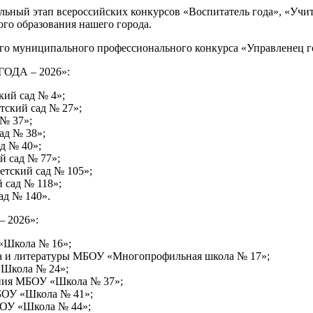
ьный этап всероссийских конкурсов «Воспитатель года», «Учите
ого образования нашего города.
го муниципального профессионального конкурса «Управленец год
ГОДА – 2026»:
ий сад № 4»;
тский сад № 27»;
№ 37»;
ад № 38»;
д № 40»;
й сад № 77»;
етский сад № 105»;
 сад № 118»;
ад № 140».
 2026»:
 «Школа № 16»;
ка и литературы МБОУ «Многопрофильная школа № 17»;
«Школа № 24»;
ания МБОУ «Школа № 37»;
МБОУ «Школа № 41»;
БОУ «Школа № 44»;