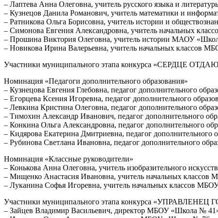
– Лаптева Анна Олеговна, учитель русского языка и литерат
– Кузнецов Данила Романович, учитель математики и информ
– Ратникова Ольга Борисовна, учитель истории и обществозн
– Симонова Евгения Александровна, учитель начальных клас
– Прошина Виктория Олеговна, учитель истории МАОУ «Школа
– Новикова Ирина Валерьевна, учитель начальных классов М
Участники муниципального этапа конкурса «СЕРДЦЕ ОТДАЮ
Номинация «Педагоги дополнительного образования»
– Кузнецова Евгения Глебовна, педагог дополнительного обр
– Егорцева Ксения Игоревна, педагог дополнительного образ
– Левкина Кристина Олеговна, педагог дополнительного обр
– Тимохин Александр Иванович, педагог дополнительного о
– Конкина Ольга Александровна, педагог дополнительного об
– Кидярова Екатерина Дмитриевна, педагог дополнительног
– Рубинова Светлана Ивановна, педагог дополнительного о
Номинация «Классные руководители»
– Конькова Анна Олеговна, учитель изобразительного искусс
– Мищенко Анастасия Ивановна, учитель начальных классов 
– Луканина Софья Игоревна, учитель начальных классов МБО
Участники муниципального этапа конкурса «УПРАВЛЕНЕЦ 
– Зайцев Владимир Васильевич, директор МБОУ «Школа № 41