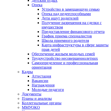
Детский отдых
Опека
Устройство в замещающую семью
Опека над недееспособными
Дети ищут родителей
Получение разрешения на сделки с
имуществом
Предоставление финансового отчета
График приема специалистов
Школа приемного родителя
Карта инфраструктуры в сфере защиты
прав детей
Обеспечение жильем молодых семей
Трудоустройство несовершеннолетних
Самоопределение и профессиональная
ориентация
Кадры
Аттестация
Вакансии
Награждения
Молодые педагоги
Документы
Планы и анализы
Коллегиальные органы
ММУОКО