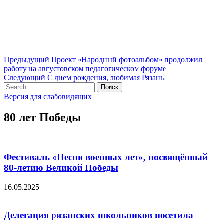
Навигация
Предыдущий
Предыдущий
Проект «Народный фотоальбом» продолжил
пост:
работу на августовском педагогическом форуме
по
Следующий
Следующий
С днем рождения, любимая Рязань!
записям
Search
пост:
Поиск
for:
Версия для слабовидящих
80 лет Победы
Фестиваль «Песни военных лет», посвящённый
80-летию Великой Победы
16.05.2025
Делегация рязанских школьников посетила