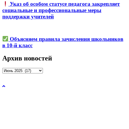
Указ об особом статусе педагога закрепляет
социальные и профессиональные меры
поддержки учителей
Объясняем правила зачисления школьников
в 10-й класс
Архив новостей
Архив
новостей
Управление образования и молодежной политики
администрации города Рязани © 2026.