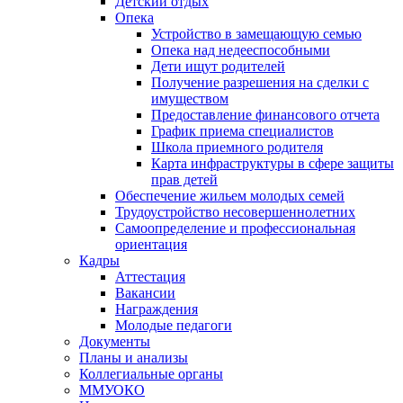
Детский отдых
Опека
Устройство в замещающую семью
Опека над недееспособными
Дети ищут родителей
Получение разрешения на сделки с
имуществом
Предоставление финансового отчета
График приема специалистов
Школа приемного родителя
Карта инфраструктуры в сфере защиты
прав детей
Обеспечение жильем молодых семей
Трудоустройство несовершеннолетних
Самоопределение и профессиональная
ориентация
Кадры
Аттестация
Вакансии
Награждения
Молодые педагоги
Документы
Планы и анализы
Коллегиальные органы
ММУОКО