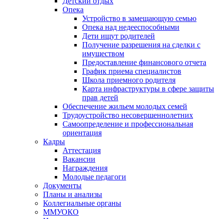
Детский отдых
Опека
Устройство в замещающую семью
Опека над недееспособными
Дети ищут родителей
Получение разрешения на сделки с
имуществом
Предоставление финансового отчета
График приема специалистов
Школа приемного родителя
Карта инфраструктуры в сфере защиты
прав детей
Обеспечение жильем молодых семей
Трудоустройство несовершеннолетних
Самоопределение и профессиональная
ориентация
Кадры
Аттестация
Вакансии
Награждения
Молодые педагоги
Документы
Планы и анализы
Коллегиальные органы
ММУОКО