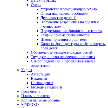
Детский отдых
Опека
Устройство в замещающую семью
Опека над недееспособными
Дети ищут родителей
Получение разрешения на сделки с
имуществом
Предоставление финансового отчета
График приема специалистов
Школа приемного родителя
Карта инфраструктуры в сфере защиты
прав детей
Обеспечение жильем молодых семей
Трудоустройство несовершеннолетних
Самоопределение и профессиональная
ориентация
Кадры
Аттестация
Вакансии
Награждения
Молодые педагоги
Документы
Планы и анализы
Коллегиальные органы
ММУОКО