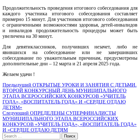
Продолжительность проведения итогового собеседования для
каждого участника итогового собеседования составляет
примерно 15 минут. Для участников итогового собеседования
с ограниченными возможностями здоровья, детей-инвалидов
и инвалидов продолжительность процедуры может быть
увеличена на 30 минут.
Для девятиклассников, получивших незачет, либо не
явившихся на собеседование или не завершивших
собеседование по уважительным причинам, предусмотрены
дополнительные дни – 12 марта и 21 апреля 2025 года.
Желаем удачи !
Навигация
Предыдущий
Предыдущий
ОТКРЫТЫЕ УРОКИ И ЗАНЯТИЯ С ДЕТЬМИ.
пост:
ВТОРОЙ КОНКУРСНЫЙ ДЕНЬ МУНИЦИПАЛЬНОГО
по
ЭТАПА ВСЕРОССИЙСКИХ КОНКУРСОВ «УЧИТЕЛЬ
записям
ГОДА», «ВОСПИТАТЕЛЬ ГОДА» И «СЕРДЦЕ ОТДАЮ
ДЕТЯМ»
Следующий
Следующий
ОПРЕДЕЛЕНЫ СУПЕРФИНАЛИСТЫ
пост:
МУНИЦИПАЛЬНОГО ЭТАПА ВСЕРОССИЙСКИХ
КОНКУРСОВ «УЧИТЕЛЬ ГОДА», «ВОСПИТАТЕЛЬ ГОДА»
И «СЕРДЦЕ ОТДАЮ ДЕТЯМ
Search
Поиск