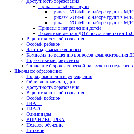
Доступность образования
Приказы о наборе групп
Приказы УОиМП о наборе групп в МДОУ
Приказы УОиМП о наборе групп в МДОУ
Приказы УОиМП о наборе групп в МДОУ
Приказы о направлении детей
Вакантные места в ДОУ по состоянию на 15.0
Вариативность образования
Особый ребенок
Часто задаваемые вопросы
Комиссия по решению вопросов комплектования 
Нормативные документы
Снижение бюрократической нагрузки на педагогов
Школьное образование
Подведомственные учреждения
Обновленные стандарты
Доступность образования
Вариативность образования
Особый ребенок
ГИА-11
ГИА-9
Олимпиады
ВПР, НИКО, PISA
Целевое обучение
Питание