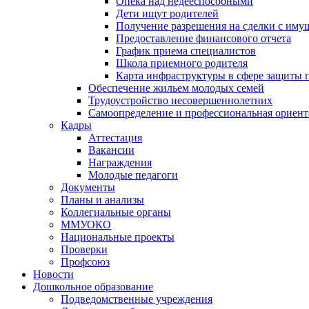
Опека над недееспособными
Дети ищут родителей
Получение разрешения на сделки с иму
Предоставление финансового отчета
График приема специалистов
Школа приемного родителя
Карта инфраструктуры в сфере защиты п
Обеспечение жильем молодых семей
Трудоустройство несовершеннолетних
Самоопределение и профессиональная ориент
Кадры
Аттестация
Вакансии
Награждения
Молодые педагоги
Документы
Планы и анализы
Коллегиальные органы
ММУОКО
Национальные проекты
Проверки
Профсоюз
Новости
Дошкольное образование
Подведомственные учреждения