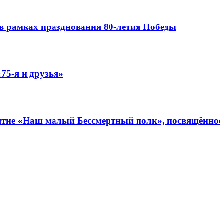
в рамках празднования 80-летия Победы
75-я и друзья»
иятие «Наш малый Бессмертный полк», посвящённо