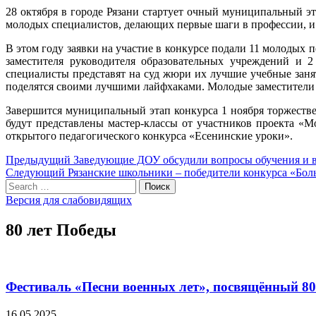
28 октября в городе Рязани стартует очный муниципальный э
молодых специалистов, делающих первые шаги в профессии, и
В этом году заявки на участие в конкурсе подали 11 молодых 
заместителя руководителя образовательных учреждений и 2
специалисты представят на суд жюри их лучшие учебные занят
поделятся своими лучшими лайфхаками. Молодые заместители 
Завершится муниципальный этап конкурса 1 ноября торжестве
будут представлены мастер-классы от участников проекта «
открытого педагогического конкурса «Есенинские уроки».
Навигация
Предыдущий
Предыдущий
Заведующие ДОУ обсудили вопросы обучения и в
Следующий
пост:
Следующий
Рязанские школьники – победители конкурса «Бол
по
Search
пост:
Поиск
записям
for:
Версия для слабовидящих
80 лет Победы
Фестиваль «Песни военных лет», посвящённый 8
16.05.2025