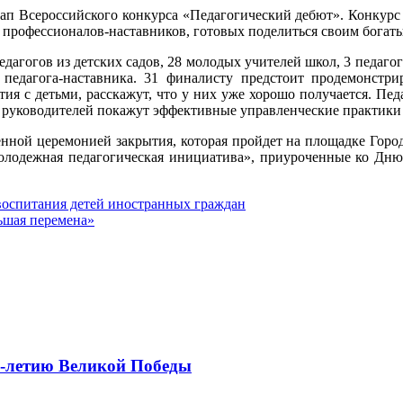
тап Всероссийского конкурса «Педагогический дебют». Конкурс
 профессионалов-наставников, готовых поделиться своим богат
педагогов из детских садов, 28 молодых учителей школ, 3 педаг
 педагога-наставника. 31 финалисту предстоит продемонстр
ия с детьми, расскажут, что у них уже хорошо получается. Пед
руководителей покажут эффективные управленческие практики 
нной церемонией закрытия, которая пройдет на площадке Горо
Молодежная педагогическая инициатива», приуроченные ко Дню 
оспитания детей иностранных граждан
ьшая перемена»
0-летию Великой Победы