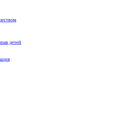
ществом
рав детей
ация