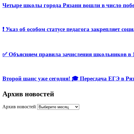
Четыре школы города Рязани вошли в число побе
❗️ Указ об особом статусе педагога закрепляет с
✅ Объясняем правила зачисления школьников в 1
Второй шанс уже сегодня! 🎓 Пересдача ЕГЭ в Ря
Архив новостей
Архив новостей