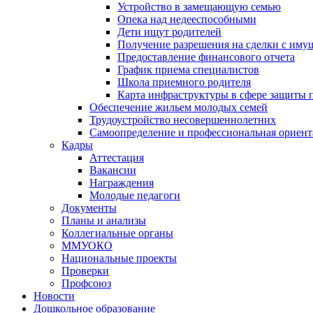
Устройство в замещающую семью
Опека над недееспособными
Дети ищут родителей
Получение разрешения на сделки с иму
Предоставление финансового отчета
График приема специалистов
Школа приемного родителя
Карта инфраструктуры в сфере защиты п
Обеспечение жильем молодых семей
Трудоустройство несовершеннолетних
Самоопределение и профессиональная ориент
Кадры
Аттестация
Вакансии
Награждения
Молодые педагоги
Документы
Планы и анализы
Коллегиальные органы
ММУОКО
Национальные проекты
Проверки
Профсоюз
Новости
Дошкольное образование