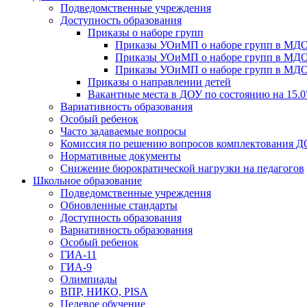
Подведомственные учреждения
Доступность образования
Приказы о наборе групп
Приказы УОиМП о наборе групп в МДОУ
Приказы УОиМП о наборе групп в МДОУ
Приказы УОиМП о наборе групп в МДОУ
Приказы о направлении детей
Вакантные места в ДОУ по состоянию на 15.0
Вариативность образования
Особый ребенок
Часто задаваемые вопросы
Комиссия по решению вопросов комплектования 
Нормативные документы
Снижение бюрократической нагрузки на педагогов
Школьное образование
Подведомственные учреждения
Обновленные стандарты
Доступность образования
Вариативность образования
Особый ребенок
ГИА-11
ГИА-9
Олимпиады
ВПР, НИКО, PISA
Целевое обучение