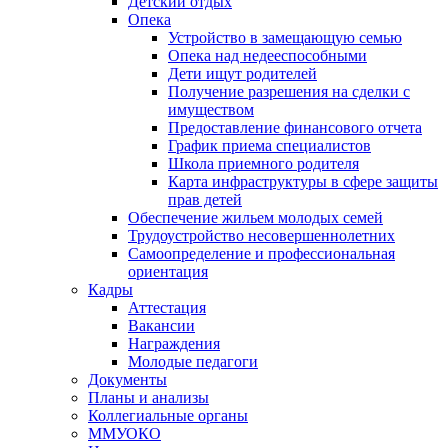
Детский отдых
Опека
Устройство в замещающую семью
Опека над недееспособными
Дети ищут родителей
Получение разрешения на сделки с
имуществом
Предоставление финансового отчета
График приема специалистов
Школа приемного родителя
Карта инфраструктуры в сфере защиты
прав детей
Обеспечение жильем молодых семей
Трудоустройство несовершеннолетних
Самоопределение и профессиональная
ориентация
Кадры
Аттестация
Вакансии
Награждения
Молодые педагоги
Документы
Планы и анализы
Коллегиальные органы
ММУОКО