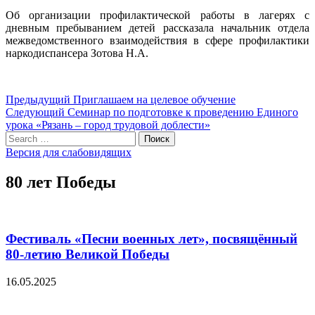
Об организации профилактической работы в лагерях с
дневным пребыванием детей рассказала начальник отдела
межведомственного взаимодействия в сфере профилактики
наркодиспансера Зотова Н.А.
Навигация
Предыдущий
Предыдущий
Приглашаем на целевое обучение
Следующий
пост:
Следующий
Семинар по подготовке к проведению Единого
по
пост:
урока «Рязань – город трудовой доблести»
записям
Search
Поиск
for:
Версия для слабовидящих
80 лет Победы
Фестиваль «Песни военных лет», посвящённый
80-летию Великой Победы
16.05.2025