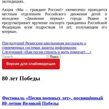
экспедициях.
Акция «Мы – граждане России!» ежемесячно проводится
местным отделением Российского движения детей и
молодежи «Движение первых» города Рязани и
предусматривает вручение паспорта гражданина Российской
Федерации всем подросткам 14 лет, получающим его
впервые.
Навигация
Предыдущий
Предыдущий
Рязанским школьникам рассказали о
пост:
современных системах защиты информации
по
Следующий
Следующий
«Нам песня строить и жить помогает…»
записям
Search
пост:
Поиск
for:
Версия для слабовидящих
80 лет Победы
Фестиваль «Песни военных лет», посвящённый
80-летию Великой Победы