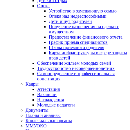
Детский отдых
Опека
Устройство в замещающую семью
Опека над недееспособными
Дети ищут родителей
Получение разрешения на сделки с
имуществом
Предоставление финансового отчета
График приема специалистов
Школа приемного родителя
Карта инфраструктуры в сфере защиты
прав детей
Обеспечение жильем молодых семей
Трудоустройство несовершеннолетних
Самоопределение и профессиональная
ориентация
Кадры
Аттестация
Вакансии
Награждения
Молодые педагоги
Документы
Планы и анализы
Коллегиальные органы
ММУОКО