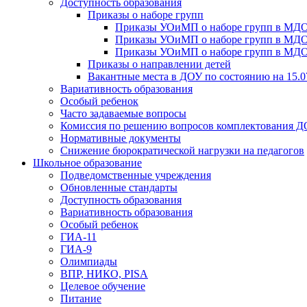
Доступность образования
Приказы о наборе групп
Приказы УОиМП о наборе групп в МДОУ
Приказы УОиМП о наборе групп в МДОУ
Приказы УОиМП о наборе групп в МДОУ
Приказы о направлении детей
Вакантные места в ДОУ по состоянию на 15.0
Вариативность образования
Особый ребенок
Часто задаваемые вопросы
Комиссия по решению вопросов комплектования 
Нормативные документы
Снижение бюрократической нагрузки на педагогов
Школьное образование
Подведомственные учреждения
Обновленные стандарты
Доступность образования
Вариативность образования
Особый ребенок
ГИА-11
ГИА-9
Олимпиады
ВПР, НИКО, PISA
Целевое обучение
Питание