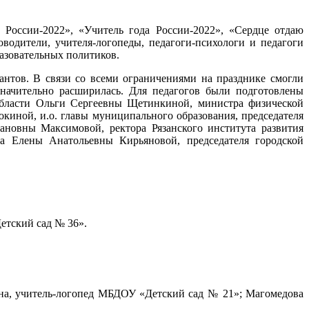
 России-2022», «Учитель года России-2022», «Сердце отдаю
оводители, учителя-логопеды, педагоги-психологи и педагоги
разовательных политиков.
нтов. В связи со всеми ограничениями на празднике смогли
 значительно расширилась. Для педагогов были подготовлены
области Ольги Сергеевны Щетинкиной, министра физической
киной, и.о. главы муниципального образования, председателя
ановны Максимовой, ректора Рязанского института развития
на Елены Анатольевны Кирьяновой, председателя городской
етский сад № 36».
на, учитель-логопед МБДОУ «Детский сад № 21»; Магомедова