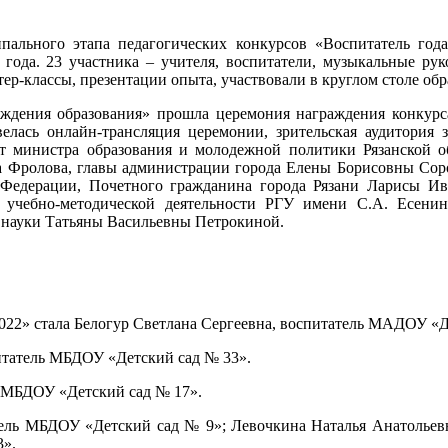
ального этапа педагогических конкурсов «Воспитатель года
года. 23 участника – учителя, воспитатели, музыкальные рук
тер-классы, презентации опыта, участвовали в круглом столе об
ждения образования» прошла церемония награждения конкурса
велась онлайн-трансляция церемонии, зрительская аудитория
от министра образования и молодежной политики Рязанской 
а Фролова, главы администрации города Елены Борисовны Соро
 Федерации, Почетного гражданина города Рязани Ларисы Ив
 учебно-методической деятельности РГУ имени С.А. Есени
 науки Татьяны Васильевны Петрокиной.
022» стала Белогур Светлана Сергеевна, воспитатель МАДОУ «Д
татель МБДОУ «Детский сад № 33».
ь МБДОУ «Детский сад № 17».
тель МБДОУ «Детский сад № 9»; Левочкина Наталья Анатольев
3».