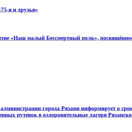
75-я и друзья»
иятие «Наш малый Бессмертный полк», посвящённо
администрации города Рязани информирует о срок
енных путевок в оздоровительные лагеря Рязанско