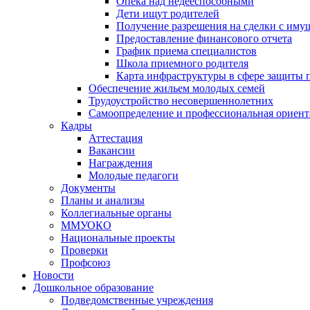
Опека над недееспособными
Дети ищут родителей
Получение разрешения на сделки с иму
Предоставление финансового отчета
График приема специалистов
Школа приемного родителя
Карта инфраструктуры в сфере защиты п
Обеспечение жильем молодых семей
Трудоустройство несовершеннолетних
Самоопределение и профессиональная ориент
Кадры
Аттестация
Вакансии
Награждения
Молодые педагоги
Документы
Планы и анализы
Коллегиальные органы
ММУОКО
Национальные проекты
Проверки
Профсоюз
Новости
Дошкольное образование
Подведомственные учреждения