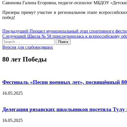
Савинова Галина Егоровна, педагог-психолог МБДОУ «Детский
Призеры примут участие в региональном этапе всероссийски
побед!
Навигация
Предыдущий
Предыдущий
Прошел муниципальный этап спортивного фест
Следующий
пост:
Следующий
Школа № 58 присоединилась к всероссийскому обр
по
Search
пост:
Поиск
записям
for:
Версия для слабовидящих
80 лет Победы
Фестиваль «Песни военных лет», посвящённый 8
16.05.2025
Делегация рязанских школьников посетила Тулу 
16.05.2025