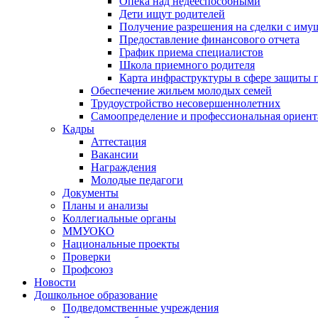
Опека над недееспособными
Дети ищут родителей
Получение разрешения на сделки с иму
Предоставление финансового отчета
График приема специалистов
Школа приемного родителя
Карта инфраструктуры в сфере защиты п
Обеспечение жильем молодых семей
Трудоустройство несовершеннолетних
Самоопределение и профессиональная ориент
Кадры
Аттестация
Вакансии
Награждения
Молодые педагоги
Документы
Планы и анализы
Коллегиальные органы
ММУОКО
Национальные проекты
Проверки
Профсоюз
Новости
Дошкольное образование
Подведомственные учреждения