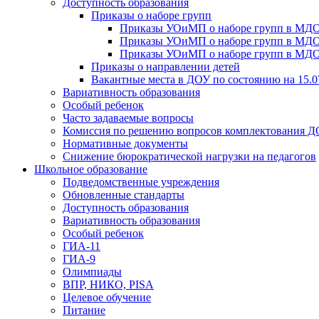
Доступность образования
Приказы о наборе групп
Приказы УОиМП о наборе групп в МДОУ
Приказы УОиМП о наборе групп в МДОУ
Приказы УОиМП о наборе групп в МДОУ
Приказы о направлении детей
Вакантные места в ДОУ по состоянию на 15.0
Вариативность образования
Особый ребенок
Часто задаваемые вопросы
Комиссия по решению вопросов комплектования 
Нормативные документы
Снижение бюрократической нагрузки на педагогов
Школьное образование
Подведомственные учреждения
Обновленные стандарты
Доступность образования
Вариативность образования
Особый ребенок
ГИА-11
ГИА-9
Олимпиады
ВПР, НИКО, PISA
Целевое обучение
Питание