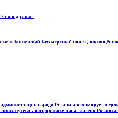
75-я и друзья»
иятие «Наш малый Бессмертный полк», посвящённо
администрации города Рязани информирует о срок
енных путевок в оздоровительные лагеря Рязанско