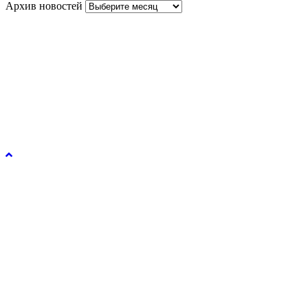
Архив новостей
Управление образования и молодежной политики
администрации города Рязани © 2026.