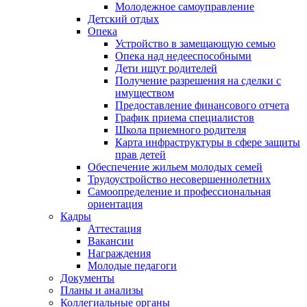
Молодежное самоуправление
Детский отдых
Опека
Устройство в замещающую семью
Опека над недееспособными
Дети ищут родителей
Получение разрешения на сделки с
имуществом
Предоставление финансового отчета
График приема специалистов
Школа приемного родителя
Карта инфраструктуры в сфере защиты
прав детей
Обеспечение жильем молодых семей
Трудоустройство несовершеннолетних
Самоопределение и профессиональная
ориентация
Кадры
Аттестация
Вакансии
Награждения
Молодые педагоги
Документы
Планы и анализы
Коллегиальные органы