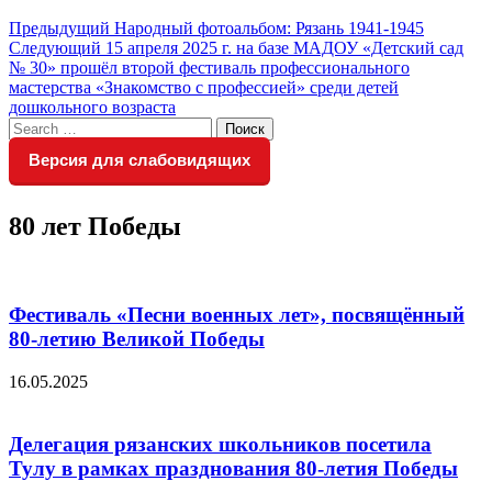
Навигация
Предыдущий
Предыдущий
Народный фотоальбом: Рязань 1941-1945
Следующий
пост:
Следующий
15 апреля 2025 г. на базе МАДОУ «Детский сад
по
пост:
№ 30» прошёл второй фестиваль профессионального
записям
мастерства «Знакомство с профессией» среди детей
дошкольного возраста
Search
Поиск
for:
Версия для слабовидящих
80 лет Победы
Фестиваль «Песни военных лет», посвящённый
80-летию Великой Победы
16.05.2025
Делегация рязанских школьников посетила
Тулу в рамках празднования 80-летия Победы