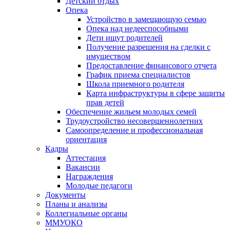
Детский отдых
Опека
Устройство в замещающую семью
Опека над недееспособными
Дети ищут родителей
Получение разрешения на сделки с
имуществом
Предоставление финансового отчета
График приема специалистов
Школа приемного родителя
Карта инфраструктуры в сфере защиты
прав детей
Обеспечение жильем молодых семей
Трудоустройство несовершеннолетних
Самоопределение и профессиональная
ориентация
Кадры
Аттестация
Вакансии
Награждения
Молодые педагоги
Документы
Планы и анализы
Коллегиальные органы
ММУОКО