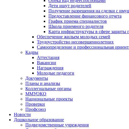
Опека над недееспособными
Дети ищут родителей
Получение разрешения на сделки с иму
Предоставление финансового отчета
График приема специалистов
Школа приемного родителя
Карта инфраструктуры в сфере защиты п
Обеспечение жильем молодых семей
Трудоустройство несовершеннолетних
Самоопределение и профессиональная ориент
Кадры
Аттестация
Вакансии
Награждения
Молодые педагоги
Документы
Планы и анализы
Коллегиальные органы
ММУОКО
Национальные проекты
Проверки
Профсоюз
Новости
Дошкольное образование
Подведомственные учреждения