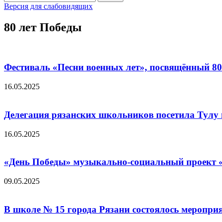
записям
for:
Версия для слабовидящих
80 лет Победы
Фестиваль «Песни военных лет», посвящённый 8
16.05.2025
Делегация рязанских школьников посетила Тулу 
16.05.2025
«День Победы» музыкально-социальный проект «
09.05.2025
В школе № 15 города Рязани состоялось меропр