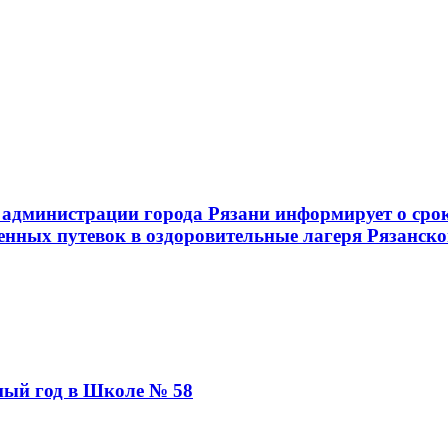
администрации города Рязани информирует о срок
енных путевок в оздоровительные лагеря Рязанско
бный год в Школе № 58