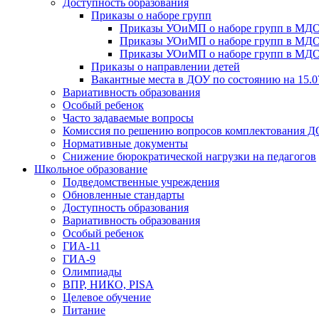
Доступность образования
Приказы о наборе групп
Приказы УОиМП о наборе групп в МДОУ
Приказы УОиМП о наборе групп в МДОУ
Приказы УОиМП о наборе групп в МДОУ
Приказы о направлении детей
Вакантные места в ДОУ по состоянию на 15.0
Вариативность образования
Особый ребенок
Часто задаваемые вопросы
Комиссия по решению вопросов комплектования 
Нормативные документы
Снижение бюрократической нагрузки на педагогов
Школьное образование
Подведомственные учреждения
Обновленные стандарты
Доступность образования
Вариативность образования
Особый ребенок
ГИА-11
ГИА-9
Олимпиады
ВПР, НИКО, PISA
Целевое обучение
Питание