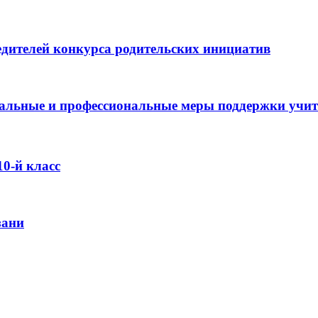
дителей конкурса родительских инициатив
оциальные и профессиональные меры поддержки учи
0-й класс
зани