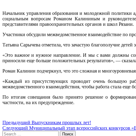
Начальник управления образования и молодежной политики ад
социальным вопросам Романом Калининым и руководителе
представителями правоохранительных органов и школ Рязани.
Участники обсудили межведомственное взаимодействие по пр
Татьяна Сарычева отметила, что зачастую благополучие детей 
«Это важное и нужное направление. И мы с вами должны со
приносили еще больше положительных результатов», — сказала
Роман Калинин подчеркнул, что это сложная и многоуровневая 
«Каждый из присутствующих проводит очень большую рабо
межведомственного взаимодействия, чтобы работа стала еще б
По итогам совещания было принято решение о формировани
частности, на их предупреждение.
Навигация
Предыдущий
Предыдущий
Выпускникам прошлых лет!
Следующий
пост:
Следующий
Муниципальный этап всероссийских конкурсов «Вос
по
Search
пост:
Поиск