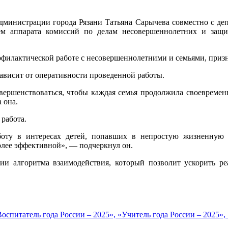
министрации города Рязани Татьяна Сарычева совместно с деп
м аппарата комиссий по делам несовершеннолетних и защи
офилактической работе с несовершеннолетними и семьями, при
зависит от оперативности проведенной работы.
вершенствоваться, чтобы каждая семья продолжила своевремен
 она.
работа.
ту в интересах детей, попавших в непростую жизненную с
олее эффективной», — подчеркнул он.
и алгоритма взаимодействия, который позволит ускорить ре
питатель года России – 2025», «Учитель года России – 2025»,