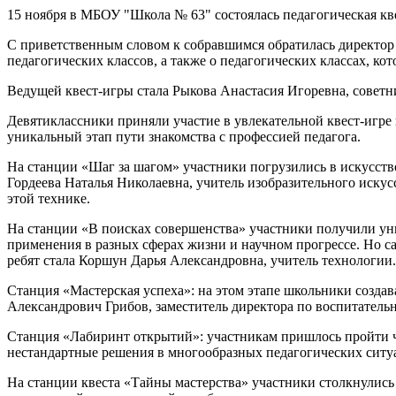
15 ноября в МБОУ "Школа № 63" состоялась педагогическая квест
С приветственным словом к собравшимся обратилась директор
педагогических классов, а также о педагогических классах, к
Ведущей квест-игры стала Рыкова Анастасия Игоревна, совет
Девятиклассники приняли участие в увлекательной квест-игре 
уникальный этап пути знакомства с профессией педагога.
На станции «Шаг за шагом» участники погрузились в искусство
Гордеева Наталья Николаевна, учитель изобразительного иску
этой технике.
На станции «В поисках совершенства» участники получили ун
применения в разных сферах жизни и научном прогрессе. Но сам
ребят стала Коршун Дарья Александровна, учитель технологии.
Станция «Мастерская успеха»: на этом этапе школьники создав
Александрович Грибов, заместитель директора по воспитательн
Станция «Лабиринт открытий»: участникам пришлось пройти че
нестандартные решения в многообразных педагогических ситуа
На станции квеста «Тайны мастерства» участники столкнулись 