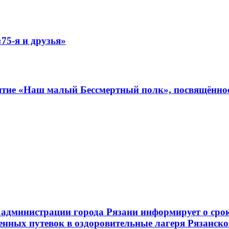
75-я и друзья»
иятие «Наш малый Бессмертный полк», посвящённо
администрации города Рязани информирует о срок
енных путевок в оздоровительные лагеря Рязанско