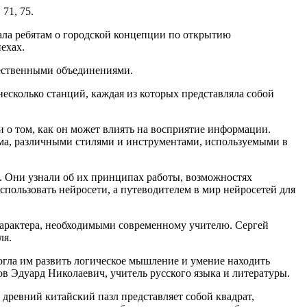
71, 75.
ла ребятам о городской концепции по открытию
ехах.
щественными объединениями.
несколько станций, каждая из которых представляла собой
и о том, как он может влиять на восприятие информации.
ьма, различными стилями и инструментами, используемыми в
. Они узнали об их принципах работы, возможностях
спользовать нейросети, а путеводителем в мир нейросетей для
 характера, необходимыми современному учителю. Сергей
ля.
огла им развить логическое мышление и умение находить
в Эдуард Николаевич, учитель русского языка и литературы.
 древний китайский пазл представляет собой квадрат,