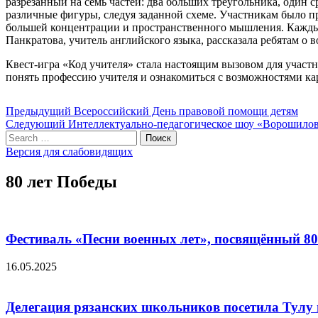
разрезанный на семь частей: два больших треугольника, один с
различные фигуры, следуя заданной схеме. Участникам было п
большей концентрации и пространственного мышления. Каждый
Панкратова, учитель английского языка, рассказала ребятам о
Квест-игра «Код учителя» стала настоящим вызовом для участ
понять профессию учителя и ознакомиться с возможностями ка
Навигация
Предыдущий
Предыдущий
Всероссийский День правовой помощи детям
Следующий
пост:
Следующий
Интеллектуально-педагогическое шоу «Ворошилов
по
Search
пост:
Поиск
записям
for:
Версия для слабовидящих
80 лет Победы
Фестиваль «Песни военных лет», посвящённый 8
16.05.2025
Делегация рязанских школьников посетила Тулу 