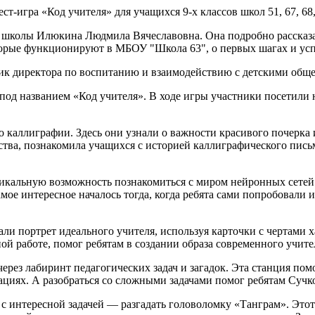
-игра «Код учителя» для учащихся 9-х классов школ 51, 67, 68, 
 школы Илюкина Людмила Вячеславовна. Она подробно рассказа
оторые функционируют в МБОУ "Школа 63", о первых шагах и усп
ник директора по воспитанию и взаимодействию с детскими об
под названием «Код учителя». В ходе игры участники посетили 
 каллиграфии. Здесь они узнали о важности красивого почерка 
сства, познакомила учащихся с историей каллиграфического пис
икальную возможность познакомиться с миром нейронных сетей
ое интересное началось тогда, когда ребята сами попробовали и
али портрет идеального учителя, используя карточки с чертами
ой работе, помог ребятам в создании образа современного учите
рез лабиринт педагогических задач и загадок. Эта станция пом
циях. А разобраться со сложными задачами помог ребятам Сучко
с интересной задачей — разгадать головоломку «Танграм». Этот