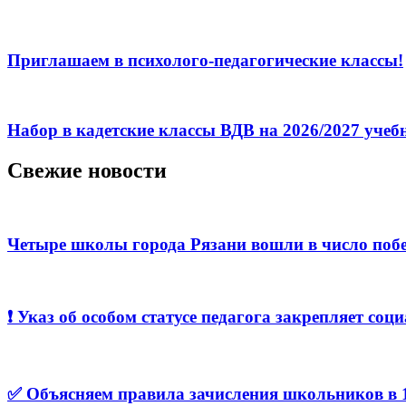
Приглашаем в психолого-педагогические классы!
Набор в кадетские классы ВДВ на 2026/2027 уче
Свежие новости
Четыре школы города Рязани вошли в число побе
❗️ Указ об особом статусе педагога закрепляет с
✅ Объясняем правила зачисления школьников в 1