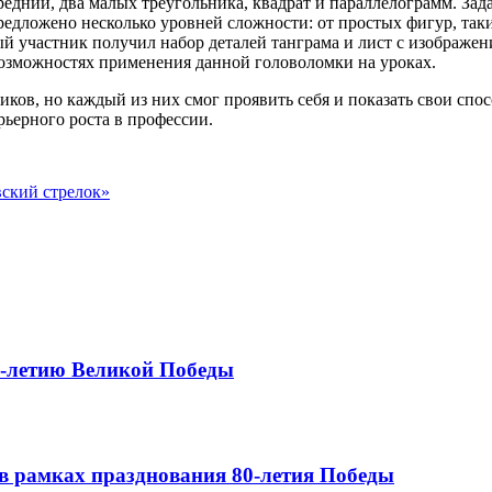
редний, два малых треугольника, квадрат и параллелограмм. Зада
редложено несколько уровней сложности: от простых фигур, та
 участник получил набор деталей танграма и лист с изображен
 возможностях применения данной головоломки на уроках.
ников, но каждый из них смог проявить себя и показать свои с
рьерного роста в профессии.
ский стрелок»
0-летию Великой Победы
в рамках празднования 80-летия Победы