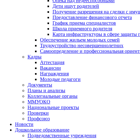
Опека над недееспособными
Дети ищут родителей
Получение разрешения на сделки с иму
Предоставление финансового отчета
График приема специалистов
Школа приемного родителя
Карта инфраструктуры в сфере защиты п
Обеспечение жильем молодых семей
Трудоустройство несовершеннолетних
Самоопределение и профессиональная ориент
Кадры
Аттестация
Вакансии
Награждения
Молодые педагоги
Документы
Планы и анализы
Коллегиальные органы
ММУОКО
Национальные проекты
Проверки
Профсоюз
Новости
Дошкольное образование
Подведомственные учреждения