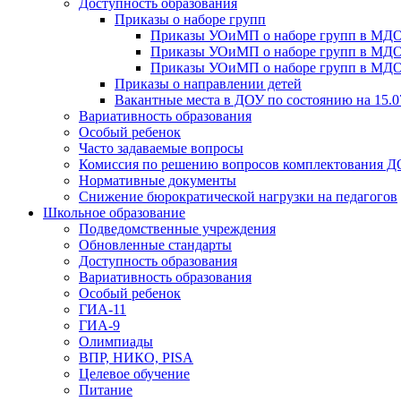
Доступность образования
Приказы о наборе групп
Приказы УОиМП о наборе групп в МДОУ
Приказы УОиМП о наборе групп в МДОУ
Приказы УОиМП о наборе групп в МДОУ
Приказы о направлении детей
Вакантные места в ДОУ по состоянию на 15.0
Вариативность образования
Особый ребенок
Часто задаваемые вопросы
Комиссия по решению вопросов комплектования 
Нормативные документы
Снижение бюрократической нагрузки на педагогов
Школьное образование
Подведомственные учреждения
Обновленные стандарты
Доступность образования
Вариативность образования
Особый ребенок
ГИА-11
ГИА-9
Олимпиады
ВПР, НИКО, PISA
Целевое обучение
Питание