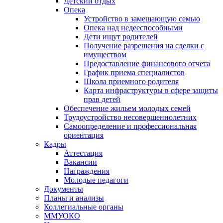
Детский отдых
Опека
Устройство в замещающую семью
Опека над недееспособными
Дети ищут родителей
Получение разрешения на сделки с
имуществом
Предоставление финансового отчета
График приема специалистов
Школа приемного родителя
Карта инфраструктуры в сфере защиты
прав детей
Обеспечение жильем молодых семей
Трудоустройство несовершеннолетних
Самоопределение и профессиональная
ориентация
Кадры
Аттестация
Вакансии
Награждения
Молодые педагоги
Документы
Планы и анализы
Коллегиальные органы
ММУОКО