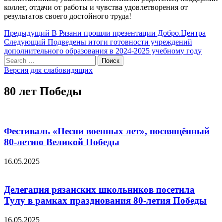
коллег, отдачи от работы и чувства удовлетворения от
результатов своего достойного труда!
Навигация
Предыдущий
Предыдущий
В Рязани прошли презентации Добро.Центра
Следующий
пост:
Следующий
Подведены итоги готовности учреждений
по
пост:
дополнительного образования в 2024-2025 учебному году
записям
Search
Поиск
for:
Версия для слабовидящих
80 лет Победы
Фестиваль «Песни военных лет», посвящённый
80-летию Великой Победы
16.05.2025
Делегация рязанских школьников посетила
Тулу в рамках празднования 80-летия Победы
16.05.2025