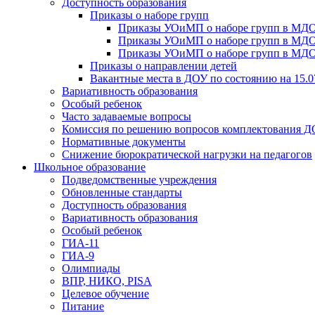
Доступность образования
Приказы о наборе групп
Приказы УОиМП о наборе групп в МДОУ
Приказы УОиМП о наборе групп в МДОУ
Приказы УОиМП о наборе групп в МДОУ
Приказы о направлении детей
Вакантные места в ДОУ по состоянию на 15.0
Вариативность образования
Особый ребенок
Часто задаваемые вопросы
Комиссия по решению вопросов комплектования 
Нормативные документы
Снижение бюрократической нагрузки на педагогов
Школьное образование
Подведомственные учреждения
Обновленные стандарты
Доступность образования
Вариативность образования
Особый ребенок
ГИА-11
ГИА-9
Олимпиады
ВПР, НИКО, PISA
Целевое обучение
Питание