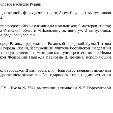
олотое наследие Рязани».
щественной сферах деятельности; 8 семей лучших выпускников
2.
тапа всероссийской олимпиады школьников; 9 мастеров спорта;
ра Рязанской области «Школьному активисту», 2 выпускника,
ународного уровней.
род Рязань, председатель Рязанской городской Думы Татьяна
и города Рязани, заслуженный учитель Российской Федерации
ого государственного медицинского университета имени Ивана
ийской Федерации Надежда Ивановна Ширенина, исполняющий
кой городской Думы, родители – Благодарственными письмами
дарственном экзамене – Благодарностью главы администрации
 (МБОУ «Школа № 75»), выпускницы гимназии № 5 Тюрютиковой