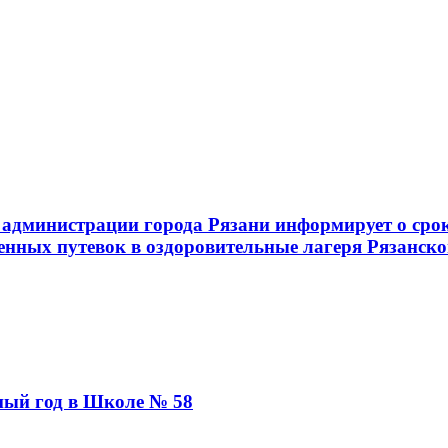
администрации города Рязани информирует о срок
енных путевок в оздоровительные лагеря Рязанско
бный год в Школе № 58