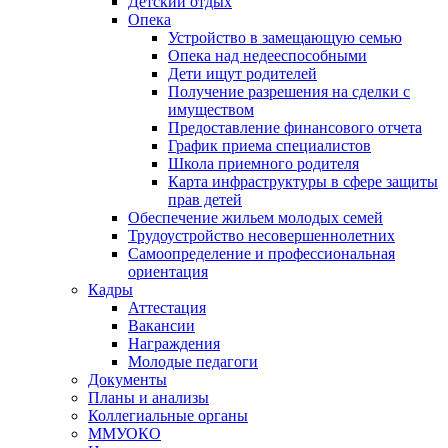
Детский отдых
Опека
Устройство в замещающую семью
Опека над недееспособными
Дети ищут родителей
Получение разрешения на сделки с
имуществом
Предоставление финансового отчета
График приема специалистов
Школа приемного родителя
Карта инфраструктуры в сфере защиты
прав детей
Обеспечение жильем молодых семей
Трудоустройство несовершеннолетних
Самоопределение и профессиональная
ориентация
Кадры
Аттестация
Вакансии
Награждения
Молодые педагоги
Документы
Планы и анализы
Коллегиальные органы
ММУОКО