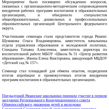
Мероприятие было посвящено обсуждению вопросов,
связанных с организационно-методическим сопровождением
внедрения рабочих программ воспитания в образовательных
организациях, и объединило специалистов
общеобразовательных, дошкольных и профессиональных
образовательных организаций Центрального федерального
округа.
Участниками семинара стали представители города Рязани:
Шумакова Ольга Владимировна, заместитель начальника
отдела управления образования и молодежной политики,
Спицына Татьяна Алексеевна, заместитель директора по
воспитательной работе МБОУ «Школа № 51 «Центр развития
образования», Ивина Елена Викторовна, заведующий МБДОУ
«Детский сад № 157».
Семинар стал площадкой для обмена опытом, подведения
итогов апробации и промежуточных итогов внедрения
программ воспитания в образовательных организациях.
Навигация
Предыдущий
Предыдущий
Рязанские школьники приняли участие в первом
пост:
заседании Регионального Координационного совета
по
Общероссийского движения детей и молодежи
Следующий
Следующий
Состоялся очный этап городского конкурса