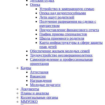
Детский отдых
Опека
Устройство в замещающую семью
Опека над недееспособными
Дети ищут родителей
Получение разрешения на сделки с
имуществом
Предоставление финансового отчета
График приема специалистов
Школа приемного родителя
Карта инфраструктуры в сфере защиты
прав детей
Обеспечение жильем молодых семей
Трудоустройство несовершеннолетних
Самоопределение и профессиональная
ориентация
Кадры
Аттестация
Вакансии
Награждения
Молодые педагоги
Документы
Планы и анализы
Коллегиальные органы
ММУОКО