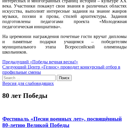
интересных и многогранных страниц истории – культуре XX
века. Участники покажут свои знания в различных областях
искусства, выполнят интересные задания на знание жанров
музыки, поэзии и прозы, стилей архитектуры. Задания
подготовлены педагогами проекта «Молодежная
педагогическая инициатива».
На церемонии награждения почетные гости вручат дипломы
и памятные подарки учащимся – победителям
муниципального этапа Всероссийской олимпиады
школьников.
Навигация
Предыдущий
Предыдущий
«Победы вечная весна!»
Следующий
пост:
Следующий
Центр «Гелиос» проводит конкурсный отбор в
по
пост:
профильные смены
записям
Search
Поиск
for:
Версия для слабовидящих
80 лет Победы
Фестиваль «Песни военных лет», посвящённый
80-летию Великой Победы