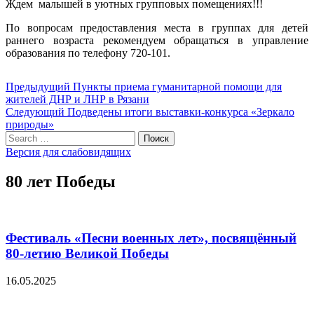
Ждем малышей в уютных групповых помещениях!!!
По вопросам предоставления места в группах для детей
раннего возраста рекомендуем обращаться в управление
образования по телефону 720-101.
Навигация
Предыдущий
Предыдущий
Пункты приема гуманитарной помощи для
пост:
жителей ДНР и ЛНР в Рязани
по
Следующий
Следующий
Подведены итоги выставки-конкурса «Зеркало
записям
пост:
природы»
Search
Поиск
for:
Версия для слабовидящих
80 лет Победы
Фестиваль «Песни военных лет», посвящённый
80-летию Великой Победы
16.05.2025