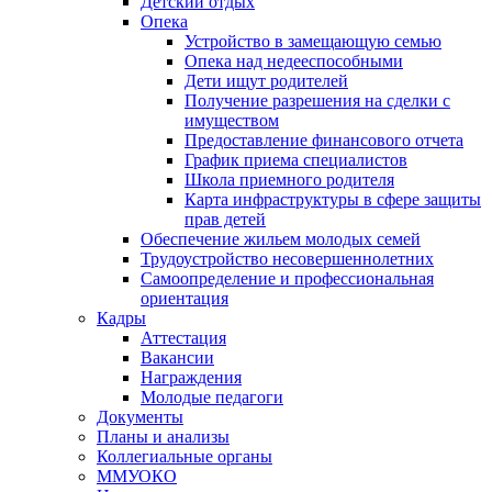
Детский отдых
Опека
Устройство в замещающую семью
Опека над недееспособными
Дети ищут родителей
Получение разрешения на сделки с
имуществом
Предоставление финансового отчета
График приема специалистов
Школа приемного родителя
Карта инфраструктуры в сфере защиты
прав детей
Обеспечение жильем молодых семей
Трудоустройство несовершеннолетних
Самоопределение и профессиональная
ориентация
Кадры
Аттестация
Вакансии
Награждения
Молодые педагоги
Документы
Планы и анализы
Коллегиальные органы
ММУОКО