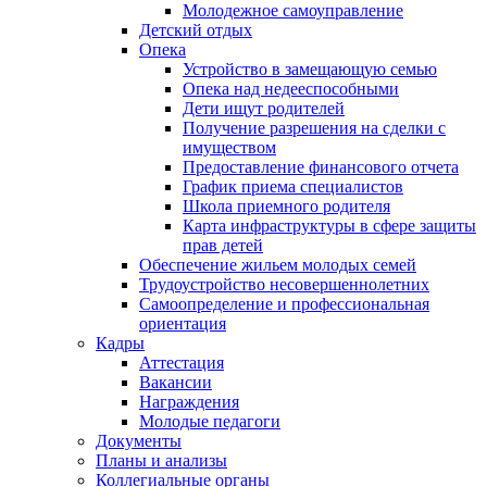
Молодежное самоуправление
Детский отдых
Опека
Устройство в замещающую семью
Опека над недееспособными
Дети ищут родителей
Получение разрешения на сделки с
имуществом
Предоставление финансового отчета
График приема специалистов
Школа приемного родителя
Карта инфраструктуры в сфере защиты
прав детей
Обеспечение жильем молодых семей
Трудоустройство несовершеннолетних
Самоопределение и профессиональная
ориентация
Кадры
Аттестация
Вакансии
Награждения
Молодые педагоги
Документы
Планы и анализы
Коллегиальные органы