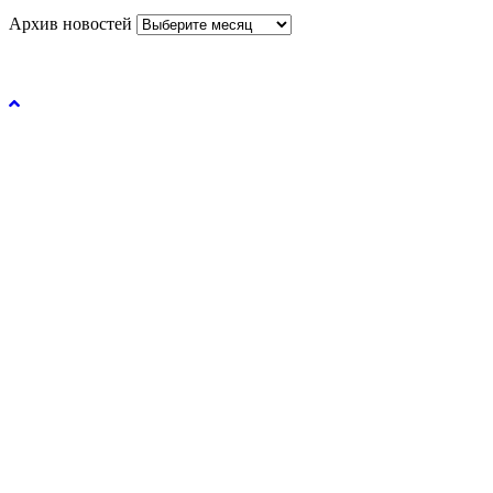
Архив новостей
Управление образования и молодежной политики
администрации города Рязани © 2026.