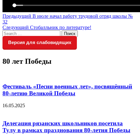
Навигация
Предыдущий
Предыдущий
В июле начал работу трудовой отряд школы №
пост:
32
по
Следующий
Следующий
Стобалльник по литературе!
записям
Search
пост:
Поиск
for:
Версия для слабовидящих
80 лет Победы
Фестиваль «Песни военных лет», посвящённый
80-летию Великой Победы
16.05.2025
Делегация рязанских школьников посетила
Тулу в рамках празднования 80-летия Победы