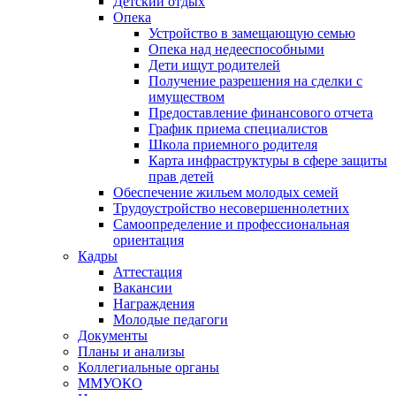
Детский отдых
Опека
Устройство в замещающую семью
Опека над недееспособными
Дети ищут родителей
Получение разрешения на сделки с
имуществом
Предоставление финансового отчета
График приема специалистов
Школа приемного родителя
Карта инфраструктуры в сфере защиты
прав детей
Обеспечение жильем молодых семей
Трудоустройство несовершеннолетних
Самоопределение и профессиональная
ориентация
Кадры
Аттестация
Вакансии
Награждения
Молодые педагоги
Документы
Планы и анализы
Коллегиальные органы
ММУОКО