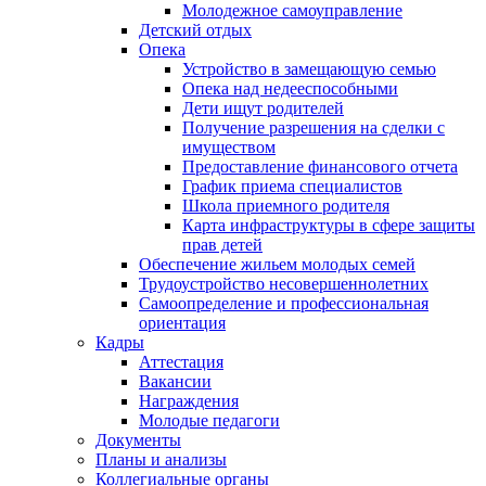
Молодежное самоуправление
Детский отдых
Опека
Устройство в замещающую семью
Опека над недееспособными
Дети ищут родителей
Получение разрешения на сделки с
имуществом
Предоставление финансового отчета
График приема специалистов
Школа приемного родителя
Карта инфраструктуры в сфере защиты
прав детей
Обеспечение жильем молодых семей
Трудоустройство несовершеннолетних
Самоопределение и профессиональная
ориентация
Кадры
Аттестация
Вакансии
Награждения
Молодые педагоги
Документы
Планы и анализы
Коллегиальные органы