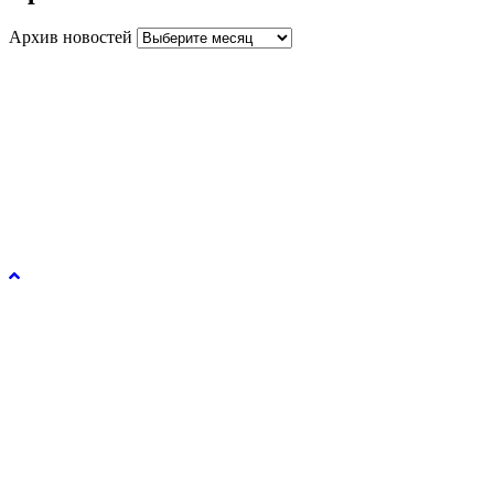
Архив новостей
Управление образования и молодежной политики
администрации города Рязани © 2026.