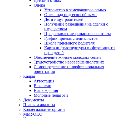
Детский отдых
Опека
Устройство в замещающую семью
Опека над недееспособными
Дети ищут родителей
Получение разрешения на сделки с
имуществом
Предоставление финансового отчета
График приема специалистов
Школа приемного родителя
Карта инфраструктуры в сфере защиты
прав детей
Обеспечение жильем молодых семей
Трудоустройство несовершеннолетних
Самоопределение и профессиональная
ориентация
Кадры
Аттестация
Вакансии
Награждения
Молодые педагоги
Документы
Планы и анализы
Коллегиальные органы
ММУОКО