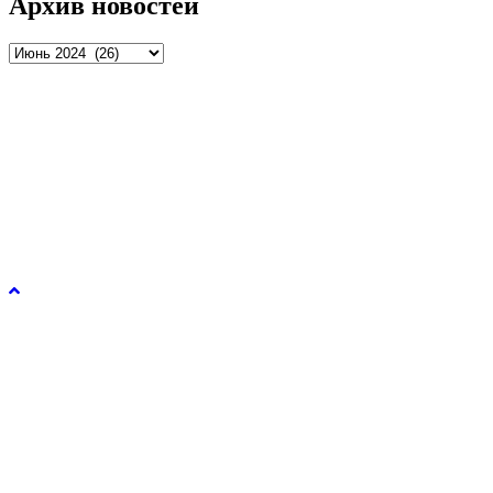
Архив новостей
Архив
новостей
Управление образования и молодежной политики
администрации города Рязани © 2026.