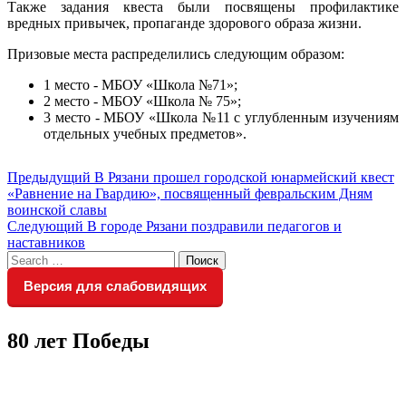
Также задания квеста были посвящены профилактике
вредных привычек, пропаганде здорового образа жизни.
Призовые места распределились следующим образом:
1 место - МБОУ «Школа №71»;
2 место - МБОУ «Школа № 75»;
3 место - МБОУ «Школа №11 с углубленным изучениям
отдельных учебных предметов».
Навигация
Предыдущий
Предыдущий
В Рязани прошел городской юнармейский квест
пост:
«Равнение на Гвардию», посвященный февральским Дням
по
воинской славы
записям
Следующий
Следующий
В городе Рязани поздравили педагогов и
пост:
наставников
Search
Поиск
for:
Версия для слабовидящих
80 лет Победы