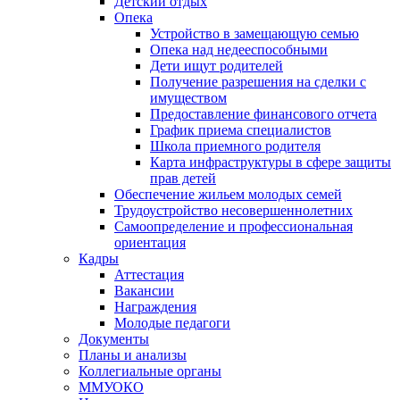
Детский отдых
Опека
Устройство в замещающую семью
Опека над недееспособными
Дети ищут родителей
Получение разрешения на сделки с
имуществом
Предоставление финансового отчета
График приема специалистов
Школа приемного родителя
Карта инфраструктуры в сфере защиты
прав детей
Обеспечение жильем молодых семей
Трудоустройство несовершеннолетних
Самоопределение и профессиональная
ориентация
Кадры
Аттестация
Вакансии
Награждения
Молодые педагоги
Документы
Планы и анализы
Коллегиальные органы
ММУОКО