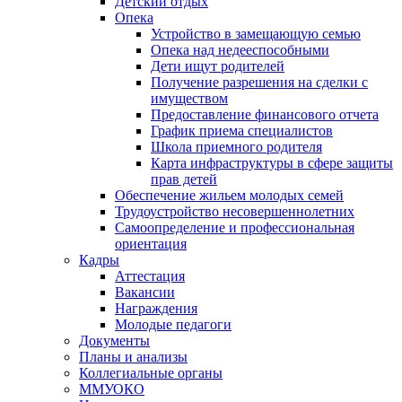
Детский отдых
Опека
Устройство в замещающую семью
Опека над недееспособными
Дети ищут родителей
Получение разрешения на сделки с
имуществом
Предоставление финансового отчета
График приема специалистов
Школа приемного родителя
Карта инфраструктуры в сфере защиты
прав детей
Обеспечение жильем молодых семей
Трудоустройство несовершеннолетних
Самоопределение и профессиональная
ориентация
Кадры
Аттестация
Вакансии
Награждения
Молодые педагоги
Документы
Планы и анализы
Коллегиальные органы
ММУОКО