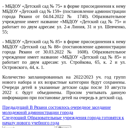
- МБДОУ «Детский сад № 75» в форме присоединения к нему
МБДОУ «Детский сад № 159» (постановление администрации
города Рязани от 04.04.2022 № 1740). Образовательное
учреждение имеет название «МБДОУ «Детский сад № 75» и
работает по двум адресам: ул. 2-я Линия, 31 и ул. Шевченко,
55;
- МБДОУ «Детский сад № 85» в форме присоединения к нему
МБДОУ «Детский сад № 88» (постановление администрации
города Рязани от 30.03.2022 № 1608). Образовательное
учреждение имеет название «МБДОУ «Детский сад № 85» и
работает по двум адресам: ул. Стройкова, 65, к. 2 и ул.
Островского, 44, к. 1.
Количество запланированных на 2022/2023 уч. год групп
нового набора и их возрастные категории будут сохранены.
Очереди детей в указанные детские сады после 10 августа
2022 г. будут объединены. Просим учитывать данную
информацию при постановке детей на очередь в детский сад.
Навигация
Предыдущий
Предыдущий
В Рязани состоялось очередное заседание
пост:
молодежной администрации города
по
Следующий
Следующий
Образовательные учреждения города готовятся к
записям
пост:
началу нового учебного года
Search