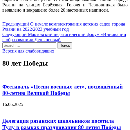
Рязани на улицах Берёзовая, Гоголя и Черновицкая было
выявлено и закрашено более 20 настенных надписей.
Навигация
Предыдущий
Предыдущий
О начале комплектования детских садов города
пост:
Рязани на 2022/2023 учебный год
по
Следующий
Следующий
Мартовский педагогический форум «Инновации
записям
пост:
в образовании» День первый
Search
Поиск
for:
Версия для слабовидящих
80 лет Победы
Фестиваль «Песни военных лет», посвящённый
80-летию Великой Победы
16.05.2025
Делегация рязанских школьников посетила
Тулу в рамках празднования 80-летия Победы