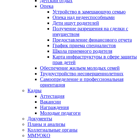
Детский отдых
Опека
Устройство в замещающую семью
Опека над недееспособными
Дети ищут родителей
Получение разрешения на сделки с
имуществом
Предоставление финансового отчета
График приема специалистов
Школа приемного родителя
Карта инфраструктуры в сфере защиты
прав детей
Обеспечение жильем молодых семей
Трудоустройство несовершеннолетних
Самоопределение и профессиональная
ориентация
Кадры
Аттестация
Вакансии
Награждения
Молодые педагоги
Документы
Планы и анализы
Коллегиальные органы
ММУОКО