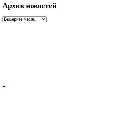
Архив новостей
Архив
новостей
Управление образования и молодежной политики
администрации города Рязани © 2026.