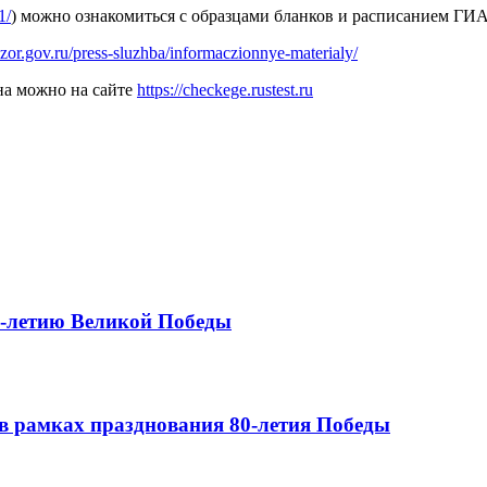
1/
)
можно ознакомиться с образцами бланков и расписанием ГИА
dzor.gov.ru/press-sluzhba/informaczionnye-materialy/
на можно на сайте
https://checkege.rustest.ru
0-летию Великой Победы
в рамках празднования 80-летия Победы