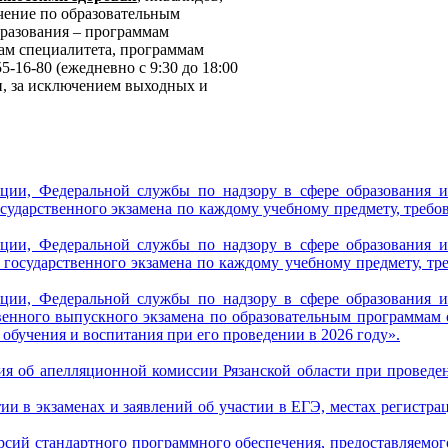
чение по образовательным
разования – программам
ам специалитета, программам
5-16-80 (ежедневно с 9:30 до 18:00
и, за исключением выходных и
ции, Федеральной службы по надзору в сфере образования и
сударственного экзамена по каждому учебному предмету, требо
ции, Федеральной службы по надзору в сфере образования и
государственного экзамена по каждому учебному предмету, тр
ции, Федеральной службы по надзору в сфере образования и
венного выпускного экзамена по образовательным программам 
обучения и воспитания при его проведении в 2026 году».
я об апелляционной комиссии Рязанской области при проведен
тии в экзаменах и заявлений об участии в ЕГЭ, местах регистр
рсий стандартного программного обеспечения, предоставляемо