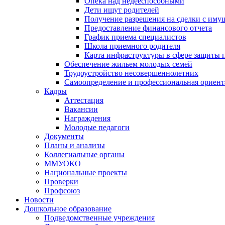
Опека над недееспособными
Дети ищут родителей
Получение разрешения на сделки с иму
Предоставление финансового отчета
График приема специалистов
Школа приемного родителя
Карта инфраструктуры в сфере защиты п
Обеспечение жильем молодых семей
Трудоустройство несовершеннолетних
Самоопределение и профессиональная ориент
Кадры
Аттестация
Вакансии
Награждения
Молодые педагоги
Документы
Планы и анализы
Коллегиальные органы
ММУОКО
Национальные проекты
Проверки
Профсоюз
Новости
Дошкольное образование
Подведомственные учреждения