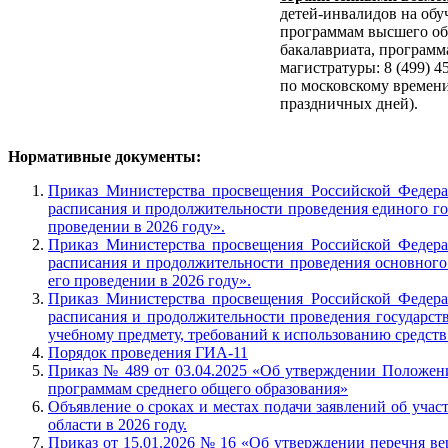
детей-инвалидов на обу
программам высшего об
бакалавриата, программ
магистратуры: 8 (499) 45
по московскому времен
праздничных дней).
Нормативные документы:
Приказ Министерства просвещения Российской Федера
расписания и продолжительности проведения единого го
проведении в 2026 году».
Приказ Министерства просвещения Российской Федера
расписания и продолжительности проведения основного 
его проведении в 2026 году».
Приказ Министерства просвещения Российской Федера
расписания и продолжительности проведения государст
учебному предмету, требований к использованию средств 
Порядок проведения ГИА-11
Приказ № 489 от 03.04.2025 «Об утверждении Положени
программам среднего общего образования»
Объявление о сроках и местах подачи заявлений об учас
области в 2026 году.
Приказ от 15.01.2026 № 16 «Об утверждении перечня ве