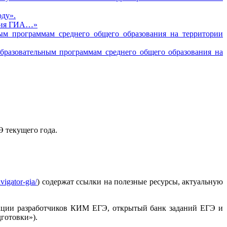
оду».
ения ГИА…»
ным программам среднего общего образования на территории
образовательным программам среднего общего образования на
 текущего года.
vigator-gia/
)
содержат ссылки на полезные ресурсы, актуальную
ации разработчиков КИМ ЕГЭ, открытый банк заданий ЕГЭ и
готовки»).