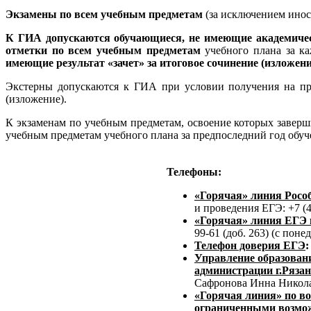
Экзамены по всем учебным предметам
(за исключением инос
К ГИА допускаются обучающиеся, не имеющие академичес
отметки по всем учебным предметам
учебного плана за к
имеющие результат «зачет» за итоговое сочинение (изложени
Экстерны допускаются к ГИА при условии получения на про
(изложение).
К экзаменам по учебным предметам, освоение которых заверш
учебным предметам учебного плана за предпоследний год обуч
Телефоны:
«Горячая» линия Росо
и проведения ЕГЭ: +7 (4
«Горячая» линия ЕГЭ 
99-61 (доб. 263) (с поне
Телефон доверия ЕГЭ
Управление образован
администрации г.Ряза
Сафронова Инна Никол
«Горячая линия» по во
ограниченными возмо