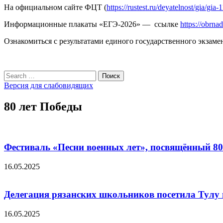
На официальном сайте ФЦТ
(
https://rustest.ru/deyatelnost/gia/gia-1
Информационные плакаты «ЕГЭ-2026» — ссылке
https://obrna
Ознакомиться с результатами единого государственного экзаме
Search
Поиск
for:
Версия для слабовидящих
80 лет Победы
Фестиваль «Песни военных лет», посвящённый 8
16.05.2025
Делегация рязанских школьников посетила Тулу 
16.05.2025