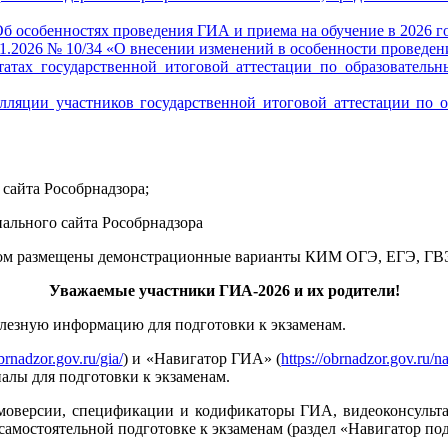
б особенностях проведения ГИА и приема на обучение в 2026 г
01.2026 № 10/34 «О внесении изменений в особенности провед
татах государственной итоговой аттестации по образователь
елляции участников государственной итоговой аттестации по 
сайта Рособрнадзора;
ального сайта Рособрнадзора
м размещены демонстрационные варианты КИМ ОГЭ, ЕГЭ, ГВЭ
Уважаемые участники ГИА-2026 и их родители!
олезную информацию для подготовки к экзаменам.
obrnadzor.gov.ru/gia/
)
и «Навигатор ГИА»
(
https://obrnadzor.gov.ru/na
алы для подготовки к экзаменам.
моверсии, спецификации и кодификаторы ГИА, видеоконсульт
амостоятельной подготовке к экзаменам (раздел «Навигатор под