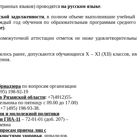
транных языков) проводятся
на русском языке
.
кой задолженности
, в полном объеме выполнившие учебный
аждый год обучения по образовательным программам среднего
е)
.
межуточной аттестации отметок не ниже удовлетворительных,
илось ранее, допускаются обучающиеся X – XI (XII) классов, 
ения.
брнадзора
по вопросам организации
95) 198-92-19
в Рязанской области
:
+7(4912)55-
дельника по пятницу с 09.00 до 17.00)
:
+7 (495) 198-93-38.
ия и молодежной политики
ни
ГИА-11
– 72-01-01 (доб. 207) –
аевна
просам приема лиц с
жностями здоровья
, инвалидов,