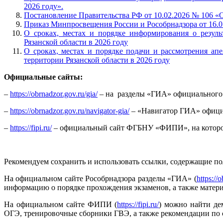
2026 году».
Постановление Правительства РФ от 10.02.2026 № 106 «О
Приказ Минпросвещения России и Рособрнадзора от 16.
О сроках, местах и порядке информирования о резуль
Рязанской области в 2026 году
О сроках, местах и порядке подачи и рассмотрения ап
территории Рязанской области в 2026 году
Официальные сайты:
–
https://obrnadzor.gov.ru/gia/
– на разделы «ГИА» официального 
–
https://obrnadzor.gov.ru/navigator-gia/
– «Навигатор ГИА» офици
–
https://fipi.ru/
– официальный сайт ФГБНУ «ФИПИ», на которо
Рекомендуем сохранить и использовать ссылки, содержащие п
На официальном сайте Рособрнадзора разделы «ГИА»
(
https://
информацию о порядке прохождения экзаменов, а также матери
На официальном сайте ФИПИ
(
https://fipi.ru/
)
можно найти де
ОГЭ, тренировочные сборники ГВЭ, а также рекомендации по с