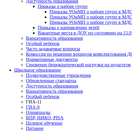
Доступность образования
Приказы о наборе групп
Приказы УОиМП о наборе групп в МДОУ
Приказы УОиМП о наборе групп в МДОУ
Приказы УОиМП о наборе групп в МДОУ
Приказы о направлении детей
Вакантные места в ДОУ по состоянию на 15.0
Вариативность образования
Особый ребенок
Часто задаваемые вопросы
Комиссия по решению вопросов комплектования 
Нормативные документы
Снижение бюрократической нагрузки на педагогов
Школьное образование
Подведомственные учреждения
Обновленные стандарты
Доступность образования
Вариативность образования
Особый ребенок
ГИА-11
ГИА-9
Олимпиады
ВПР, НИКО, PISA
Целевое обучение
Питание